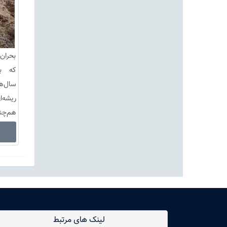
بحران
که به
سال‌ه
ریشه
هم‌چنی
استان 
لینک های مرتبط