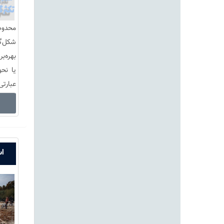
محدود
شکل‌
بهره‌ب
یا نحو
عبارتی
اس