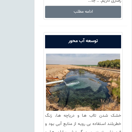
رفتاری داریم. .. جا...
ادامه مطلب
توسعه آب محور
خشـک شـدن تااب هـا و دریاچه هـا، زنـگ
خطربلنـد اسـتفاده بی رویـه از منابـع آبـی بـود و