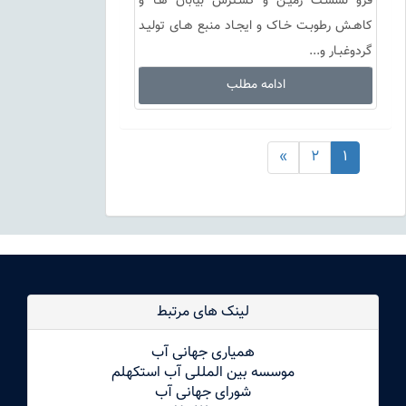
فرو نشسـت زمیـن و گسـترش بیابان هـا و
کاهـش رطوبـت خـاک و ایجـاد منبع هـای تولیـد
گردوغبـار و...
ادامه مطلب
»
2
1
لینک های مرتبط
همیاری جهانی آب
موسسه بین المللی آب استکهلم
شورای جهانی آب