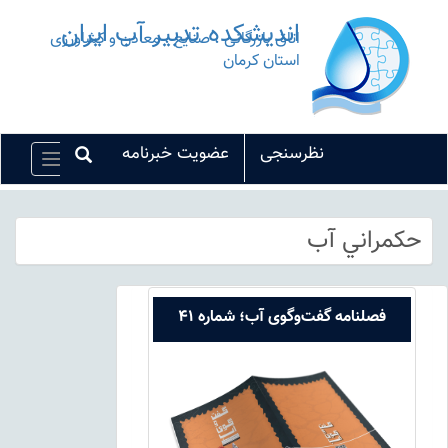
اندیشکده تدبیر آب ایران
اتاق بازرگانی ، صنایع ، معادن و کشاورزی
استان کرمان
نظرسنجی
عضویت خبرنامه
Toggle
vigation
حکمراني آب
فصلنامه گفت‌وگوی آب؛ شماره 41