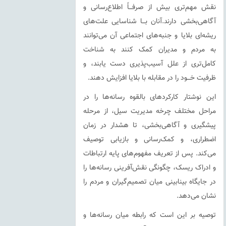
ﻧﻘﺶ ﻣﻬﻢﺗﺮى ﺑﯿﺶ از ﺻﺮﻓـــﺎً اﻃﻼع‌رﺳﺎﻧﻰ و
آﮔﺎﻫﻰﺑﺨﺸﻰ دارﻧﺪ.آﻧﺎن ﺑـــﺎ ﺷﻨﺎﺳﺎﯾﻰ ﻋﻠﺖ‌ﻫﺎى
رﯾﺸﻪاى ﺑﻼﯾﺎ و ﺟﻨﺒﻪﻫﺎى اﺟﺘﻤﺎﻋﻰ آن ﻣﻰﺗﻮاﻧﻨﺪ
ﺑﻪ ﻣﺮدم و ﻣﺪﯾﺮان ﮐﻤﮏ ﮐﻨﻨﺪ ﺑﻪ ﺷﻨﺎﺧﺖ
ﮐﺎﻣﻞ‌ﺗﺮى از ﻋﻠﻞ آﺳﯿﺐﭘﺬﯾﺮى دﺳﺖ ﯾﺎﺑﻨﺪ، و
ﻇﺮﻓﯿﺖ ﺧـــﻮد را در ﻣﻘﺎﺑﻠﻪ ﺑﺎ ﺑﻼﯾﺎ اﻓﺰاﯾﺶ دﻫﻨﺪ.
این نوشتار کارکردهای بالقوه رسانه‌ها را در
مراحل مختلف چرخه مدیریت سیل، از مرحله
پیشگیری و آگاهی‌بخشی، تا هشدار در زمان
اضطراری، و کمک‌رسانی و بازیابی توصیف
می‌کند. پس از تعریف مفهوم‌های پایه ارتباطات
و ادراک ریسک، چگونگی نقش‌آفرینی رسانه‌ها را
در جایگاه بینابینی میان تصمیم‌گیران و مردم را
نشان می‌دهد.
توصیه بر این است که رابطه میان رسانه‌ها و