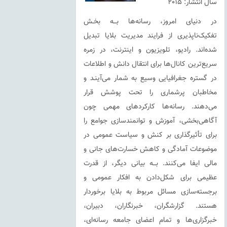
سال انتشار: 2015
در دﻧﯿﺎى اﻣﺮوز، رﺳﺎﻧﻪﻫﺎ ﺑـــﻪ ﺑﺨـﺶ
ﺗﻔﮑﯿﮏﻧﺎﭘﺬﯾﺮى از ﻓﺮاﯾﻨﺪ ﻣﺪﯾﺮﯾﺖ ﺑﻼﯾﺎ ﺗﺒﺪﯾﻞ
ﺷﺪه‌اﻧﺪ. رادﯾﻮ، ﺗﻠﻮﯾﺰﯾﻮن و اﯾﻨﺘﺮﻧﺖ، در زﻣﺮه
ﺳﺮﯾﻊﺗﺮﯾﻦ ﮐﺎﻧﺎلﻫﺎ ﺑﺮاى اﻧﺘﻘﺎل داﻧﺶ و اﻃﻼﻋﺎت
در ﮔﺴﺘﺮه ﺟﻐﺮاﻓﯿﺎﯾﻰ وﺳﯿﻊ ﺑﻪ شمار ﻣﻰآﯾﻨـﺪ و
ﻣﺨﺎﻃﺒﺎن ﭘﺮﺷﻤﺎرى را ﺗﺤﺖ ﭘﻮﺷﺶ ﻗﺮار
ﻣﻰدﻫﻨﺪ. رﺳﺎﻧﻪﻫﺎ ﮐﺎرﮐﺮدﻫﺎى ﻣﻬﻤﻰ ﭼﻮن
آﮔﺎﻫﻰﺑﺨﺸﻰ، آﻣﻮزش و ﺗﻮاﻧﻤﻨﺪﺳﺎزى ﺟﻮاﻣﻊ را
ﺑﺮاى ﺗﺄﺛﯿﺮﮔﺬارى ﺑﺮ ﮐﻨﺶ و ﺳﯿﺎﺳﺖ ﻋﻤﻮﻣﻰ در
ﻣﻮﺿﻮﻋﺎت آﻣﺎدﮔﻰ و ﮐﺎﻫﺶ خسارت‌های ﺟﺎﻧﻰ و
ﻣﺎﻟﻰ اﯾﻔﺎ ﻣﻰﮐﻨﻨﺪ. ﺑـــﻪ ﺑﯿﺎﻧﻰ دﯾﮕﺮ، از ﻗﺪرت
ﻋﻈﯿﻤﻰ ﺑﺮاى ﺷﮑﻞدادن ﺑﻪ اﻓﮑﺎر ﻋﻤﻮﻣﻰ و
ﺑﺮﺟﺴﺘﻪﺳﺎزى ﻣﺴﺎﺋﻞ ﻣﺮﺑﻮط ﺑﻪ ﺑﻼﯾﺎ ﺑﺮﺧﻮردار
ﻫﺴﺘﻨﺪ. ﮔﺰارﺷﮕﺮان، ﺧﺒﺮﻧﮕﺎران، دﺑﯿﺮان،
ﺧﺒﺮﮔﺰارىﻫﺎ و ﺗﻤﺎم اﻋﻀﺎى ﺟﺎﻣﻌﻪ رﺳﺎﻧﻪاى،